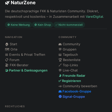
🌿 NaturZone
Die deutschsprachige FKK & Naturisten Community. Diskret,
respektvoll und kostenlos – in Zusammenarbeit mit
VarelDigital
.
🚫 Keine Werbung
🚫 Kein Shop
✅ Nicht-kommerziell
NAVIGATION
COMMUNITY
🏠 Start
👥 Community
🗺 Orte
💬 Gruppen
📅 Events & Privat Treffen
📖 Tagebuch
📋 Forum
🏆 Bestenliste
🏖 FKK-Berater
🔗 Top-Links
🤝 Partner & Danksagungen
💬 Live-Chat
📡 Freunde Radar
✅ Registrieren
📣 Community bewerben
👥 Facebook-Gruppe
🔵 Signal-Gruppe
RECHTLICHES