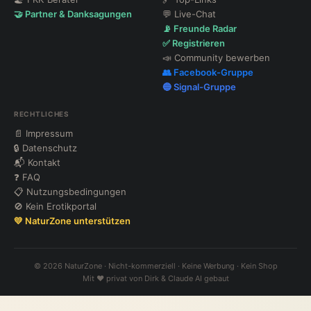
🤝 Partner & Danksagungen
💬 Live-Chat
📡 Freunde Radar
✅ Registrieren
📣 Community bewerben
👥 Facebook-Gruppe
🔵 Signal-Gruppe
RECHTLICHES
📄 Impressum
🔒 Datenschutz
📬 Kontakt
❓ FAQ
📋 Nutzungsbedingungen
🚫 Kein Erotikportal
💛 NaturZone unterstützen
© 2026 NaturZone · Nicht-kommerziell · Keine Werbung · Kein Shop
Mit ❤️ privat von Dirk & Claude AI gebaut