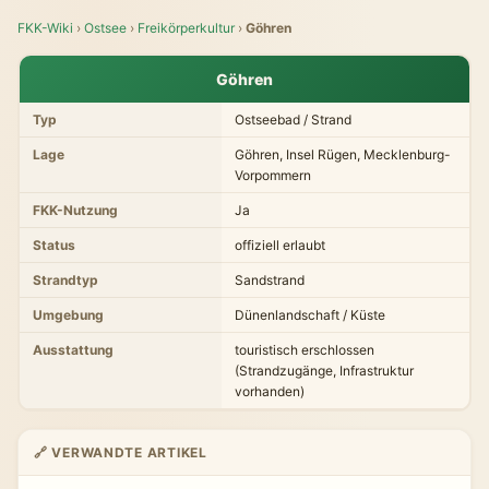
FKK-Wiki
›
Ostsee
›
Freikörperkultur
›
Göhren
Göhren
Typ
Ostseebad / Strand
Lage
Göhren, Insel Rügen, Mecklenburg-
Vorpommern
FKK-Nutzung
Ja
Status
offiziell erlaubt
Strandtyp
Sandstrand
Umgebung
Dünenlandschaft / Küste
Ausstattung
touristisch erschlossen
(Strandzugänge, Infrastruktur
vorhanden)
🔗 VERWANDTE ARTIKEL