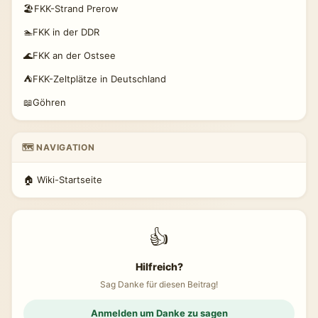
🏖️
FKK-Strand Prerow
🏊
FKK in der DDR
🌊
FKK an der Ostsee
⛺
FKK-Zeltplätze in Deutschland
📖
Göhren
🗺️ NAVIGATION
🏠 Wiki-Startseite
👍
Hilfreich?
Sag Danke für diesen Beitrag!
Anmelden um Danke zu sagen