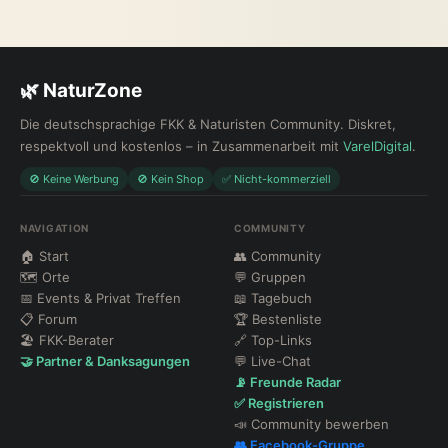
🌿 NaturZone
Die deutschsprachige FKK & Naturisten Community. Diskret,
respektvoll und kostenlos – in Zusammenarbeit mit
VarelDigital
.
🚫 Keine Werbung
🚫 Kein Shop
✅ Nicht-kommerziell
NAVIGATION
COMMUNITY
🏠 Start
👥 Community
🗺 Orte
💬 Gruppen
📅 Events & Privat Treffen
📖 Tagebuch
📋 Forum
🏆 Bestenliste
🏖 FKK-Berater
🔗 Top-Links
🤝 Partner & Danksagungen
💬 Live-Chat
📡 Freunde Radar
✅ Registrieren
📣 Community bewerben
👥 Facebook-Gruppe